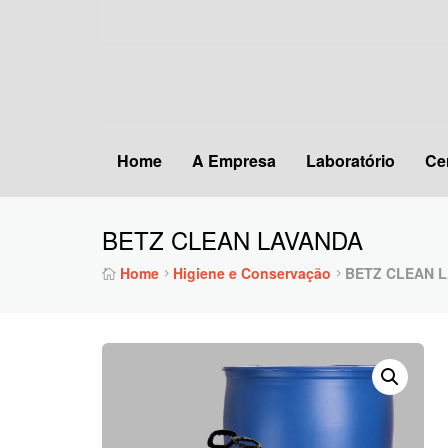
Home
A Empresa
Laboratório
Ce
BETZ CLEAN LAVANDA
Home
Higiene e Conservação
BETZ CLEAN 