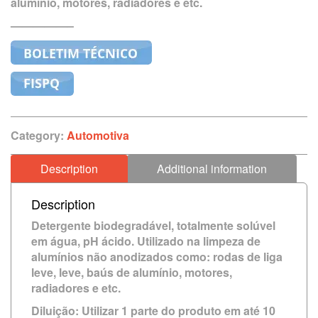
alumínio, motores, radiadores e etc.
—————–
Category:
Automotiva
Description
Additional information
Description
Detergente biodegradável, totalmente solúvel
em água, pH ácido. Utilizado na limpeza de
alumínios não anodizados como: rodas de liga
leve, leve, baús de alumínio, motores,
radiadores e etc.
Diluição:
Utilizar 1 parte do produto em até 10