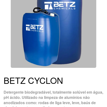
BETZ CYCLON
Detergente biodegradável, totalmente solúvel em água,
pH ácido. Utilizado na limpeza de alumínios não
anodizados como: rodas de liga leve, leve, baús de