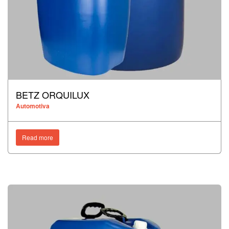
BETZ ORQUILUX
Automotiva
Read more