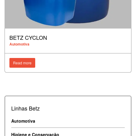
BETZ CYCLON
Automotiva
Read more
Linhas Betz
Automotiva
Higiene e Conservação