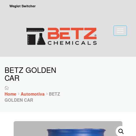
Weglot Switcher
Toggle
naviga
BETZ GOLDEN
CAR
Home
Automotiva
BETZ
GOLDEN CAR