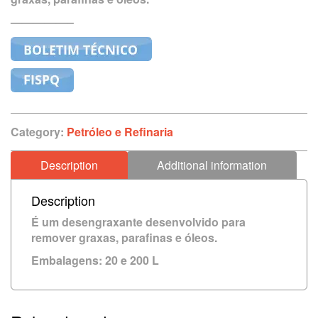
—————–
Category:
Petróleo e Refinaria
Description
Additional information
Description
É um desengraxante desenvolvido para
remover graxas, parafinas e óleos.
Embalagens:
20 e 200 L