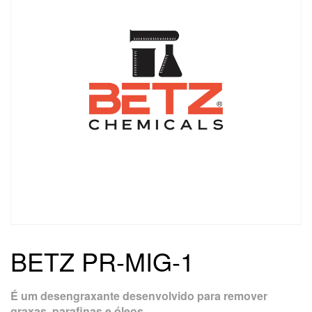
BETZ PR-MIG-1
É um desengraxante desenvolvido para remover
graxas, parafinas e óleos.