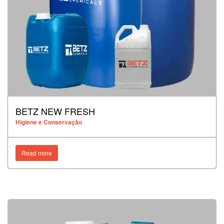
BETZ NEW FRESH
Higiene e Conservação
Read more