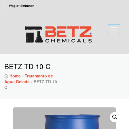
Weglot Switcher
Toggle
naviga
BETZ TD-10-C
Home
Tratamento de
Água Gelada
BETZ TD-10-
C