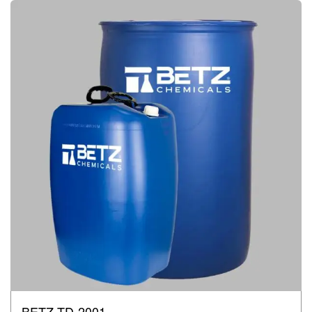
BETZ TD-2001