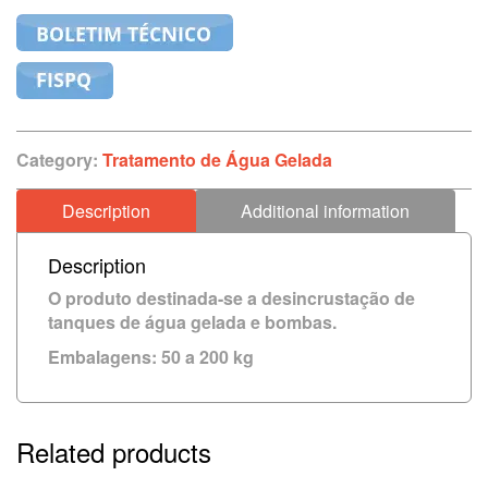
Category:
Tratamento de Água Gelada
Description
Additional information
Description
O produto destinada-se a desincrustação de
tanques de água gelada e bombas.
Embalagens:
50 a 200 kg
Related products