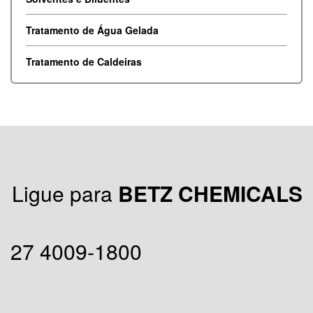
Tratamento de Água Gelada
Tratamento de Caldeiras
Ligue para
BETZ CHEMICALS
27 4009-1800