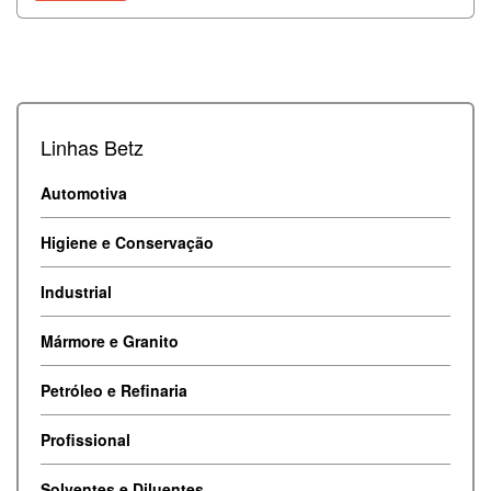
Linhas Betz
Automotiva
Higiene e Conservação
Industrial
Mármore e Granito
Petróleo e Refinaria
Profissional
Solventes e Diluentes