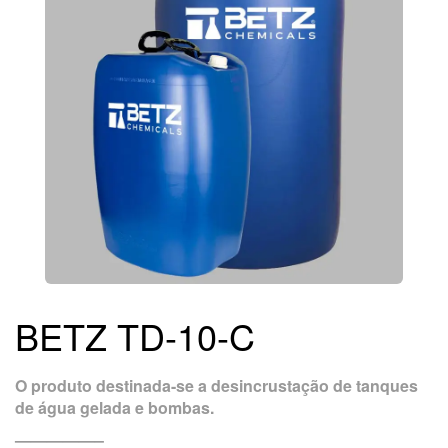
BETZ TD-10-C
O produto destinada-se a desincrustação de tanques
de água gelada e bombas.
—————–