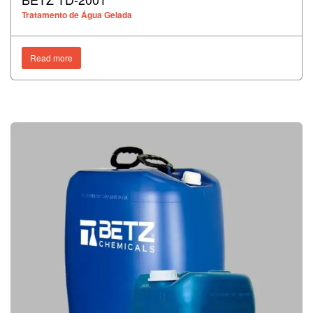
Tratamento de Água Gelada
Read more