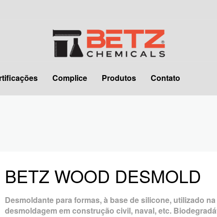
rtificações
Complice
Produtos
Contato
BETZ WOOD DESMOLD
Desmoldante para formas, à base de silicone, utilizado na
desmoldagem em construção civil, naval, etc. Biodegradá