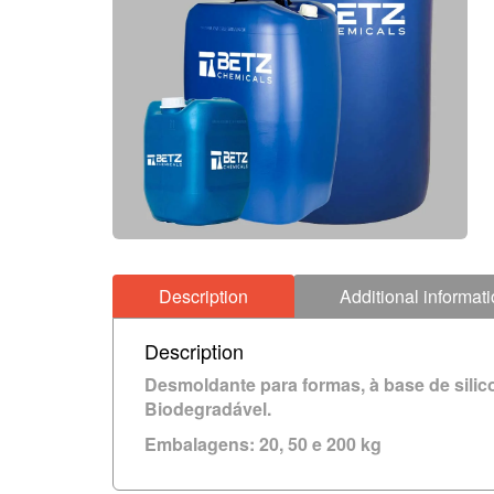
Description
Additional informat
Description
Desmoldante para formas, à base de silico
Biodegradável.
Embalagens:
20, 50 e 200 kg