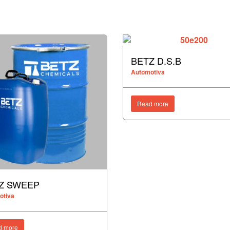
BETZ D.S.B
Automotiva
Read more
Z SWEEP
otiva
d more