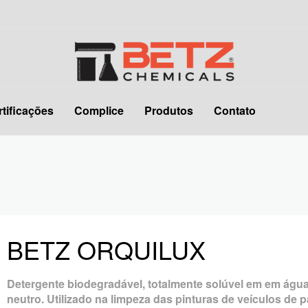
rtificações
Complice
Produtos
Contato
BETZ ORQUILUX
Detergente biodegradável, totalmente solúvel em em águ
neutro. Utilizado na limpeza das pinturas de veículos de 